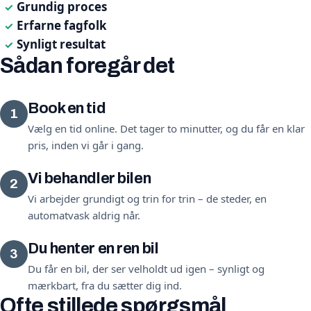
Grundig proces
✓
Erfarne fagfolk
✓
Synligt resultat
✓
Sådan foregår det
Book en tid
1
Vælg en tid online. Det tager to minutter, og du får en klar
pris, inden vi går i gang.
Vi behandler bilen
2
Vi arbejder grundigt og trin for trin – de steder, en
automatvask aldrig når.
Du henter en ren bil
3
Du får en bil, der ser velholdt ud igen – synligt og
mærkbart, fra du sætter dig ind.
Ofte stillede spørgsmål