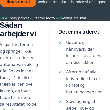
Book en tid
Book online · Klar pris inden vi går i gang
✓
Grundig proces
✓
Erfarne fagfolk
✓
Synligt resultat
Sådan
Det er inkluderet
arbejder vi
Udvendig
Vi går trin for trin
håndvask, der
og springer ikke
løsner snavs uden
over de steder, en
at ridse lakken
automatvask aldrig
når. Snavs løsnes
Aftørring af alle
først, så det ikke
indvendige flader,
trækkes hen over
konsol og
lakken, og hver
betjeningspaneler
flade tørres efter,
Støvsugning af
så resultatet holder
sæder, gulv og