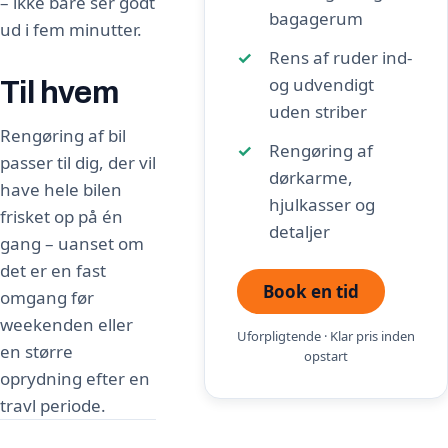
– ikke bare ser godt
bagagerum
ud i fem minutter.
Rens af ruder ind-
og udvendigt
Til hvem
uden striber
Rengøring af bil
Rengøring af
passer til dig, der vil
dørkarme,
have hele bilen
hjulkasser og
frisket op på én
detaljer
gang – uanset om
det er en fast
Book en tid
omgang før
weekenden eller
Uforpligtende · Klar pris inden
en større
opstart
oprydning efter en
travl periode.