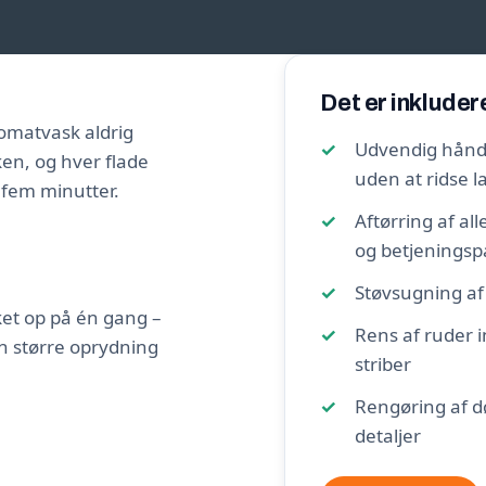
Det er inkluder
utomatvask aldrig
Udvendig håndv
ken, og hver flade
uden at ridse 
i fem minutter.
Aftørring af al
og betjeningsp
Støvsugning af
sket op på én gang –
Rens af ruder 
n større oprydning
striber
Rengøring af d
detaljer