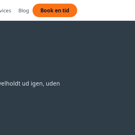
vices
Blog
Book en tid
 velholdt ud igen, uden