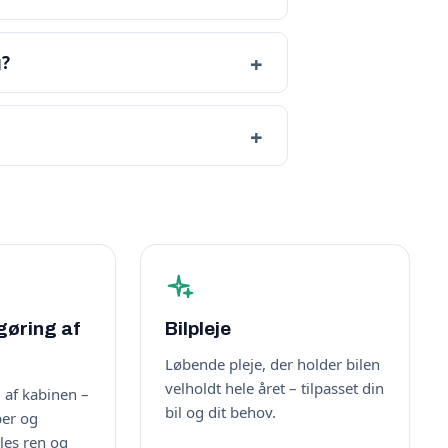
g?
gøring af
Bilpleje
Løbende pleje, der holder bilen
velholdt hele året – tilpasset din
 af kabinen –
bil og dit behov.
per og
øles ren og