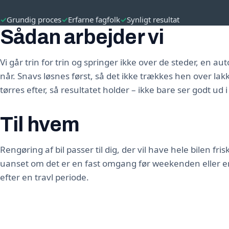
✓
Grundig proces
✓
Erfarne fagfolk
✓
Synligt resultat
Sådan arbejder vi
Vi går trin for trin og springer ikke over de steder, en a
når. Snavs løsnes først, så det ikke trækkes hen over lak
tørres efter, så resultatet holder – ikke bare ser godt ud 
Til hvem
Rengøring af bil passer til dig, der vil have hele bilen fri
uanset om det er en fast omgang før weekenden eller e
efter en travl periode.