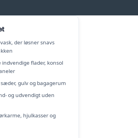
et
ask, der løsner snavs
lakken
le indvendige flader, konsol
aneler
 sæder, gulv og bagagerum
ind- og udvendigt uden
ørkarme, hjulkasser og