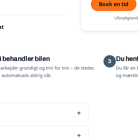
Book en tid
Uforpligtende
at
i behandler bilen
Du hent
3
 arbejder grundigt og trin for trin – de steder,
Du får en b
 automatvask aldrig når.
og mærkbar