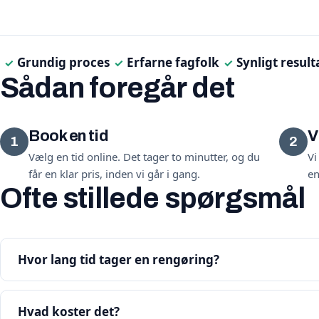
Grundig proces
Erfarne fagfolk
Synligt result
✓
✓
✓
Sådan foregår det
Book en tid
V
1
2
Vælg en tid online. Det tager to minutter, og du
Vi
får en klar pris, inden vi går i gang.
en
Ofte stillede spørgsmål
Hvor lang tid tager en rengøring?
Hvad koster det?