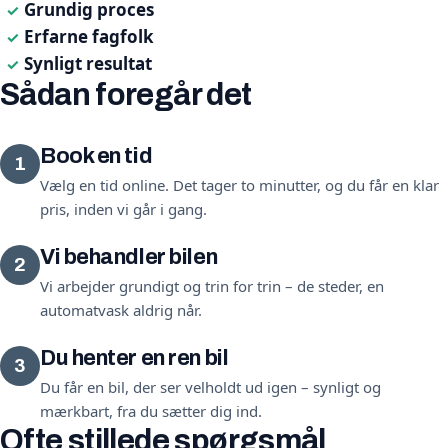
Grundig proces
✓
Erfarne fagfolk
✓
Synligt resultat
✓
Sådan foregår det
Book en tid
1
Vælg en tid online. Det tager to minutter, og du får en klar
pris, inden vi går i gang.
Vi behandler bilen
2
Vi arbejder grundigt og trin for trin – de steder, en
automatvask aldrig når.
Du henter en ren bil
3
Du får en bil, der ser velholdt ud igen – synligt og
mærkbart, fra du sætter dig ind.
Ofte stillede spørgsmål