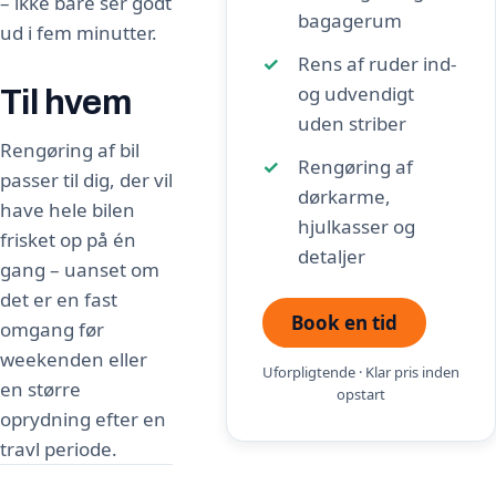
– ikke bare ser godt
bagagerum
ud i fem minutter.
Rens af ruder ind-
og udvendigt
Til hvem
uden striber
Rengøring af bil
Rengøring af
passer til dig, der vil
dørkarme,
have hele bilen
hjulkasser og
frisket op på én
detaljer
gang – uanset om
det er en fast
Book en tid
omgang før
weekenden eller
Uforpligtende · Klar pris inden
en større
opstart
oprydning efter en
travl periode.