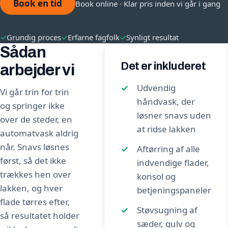
Book en tid
Book online · Klar pris inden vi går i gang
✓
Grundig proces
✓
Erfarne fagfolk
✓
Synligt resultat
Sådan
Det er inkluderet
arbejder vi
Udvendig
Vi går trin for trin
håndvask, der
og springer ikke
løsner snavs uden
over de steder, en
at ridse lakken
automatvask aldrig
når. Snavs løsnes
Aftørring af alle
først, så det ikke
indvendige flader,
trækkes hen over
konsol og
lakken, og hver
betjeningspaneler
flade tørres efter,
Støvsugning af
så resultatet holder
sæder, gulv og