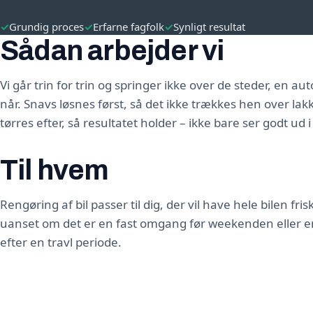
✓
Grundig proces
✓
Erfarne fagfolk
✓
Synligt resultat
Sådan arbejder vi
Vi går trin for trin og springer ikke over de steder, en a
når. Snavs løsnes først, så det ikke trækkes hen over lak
tørres efter, så resultatet holder – ikke bare ser godt ud 
Til hvem
Rengøring af bil passer til dig, der vil have hele bilen fri
uanset om det er en fast omgang før weekenden eller e
efter en travl periode.