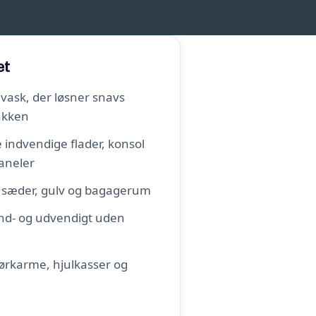
et
ask, der løsner snavs
lakken
le indvendige flader, konsol
aneler
 sæder, gulv og bagagerum
ind- og udvendigt uden
ørkarme, hjulkasser og