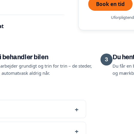
Book en tid
Uforpligtende
at
i behandler bilen
Du hent
3
 arbejder grundigt og trin for trin – de steder,
Du får en b
 automatvask aldrig når.
og mærkbar