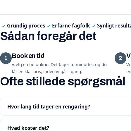
Grundig proces
Erfarne fagfolk
Synligt result
✓
✓
✓
Sådan foregår det
Book en tid
V
1
2
Vælg en tid online. Det tager to minutter, og du
Vi
får en klar pris, inden vi går i gang.
en
Ofte stillede spørgsmål
Hvor lang tid tager en rengøring?
Hvad koster det?