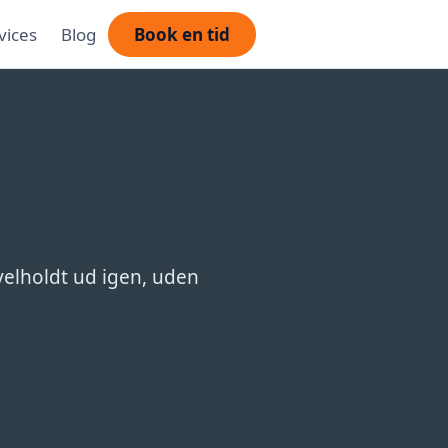
vices
Blog
Book en tid
 velholdt ud igen, uden