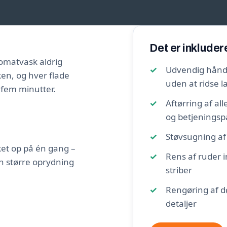
Det er inkluder
utomatvask aldrig
Udvendig håndv
ken, og hver flade
uden at ridse 
i fem minutter.
Aftørring af al
og betjeningsp
Støvsugning af
sket op på én gang –
Rens af ruder 
n større oprydning
striber
Rengøring af d
detaljer