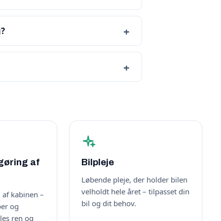
g?
gøring af
Bilpleje
Løbende pleje, der holder bilen
velholdt hele året – tilpasset din
 af kabinen –
bil og dit behov.
per og
øles ren og