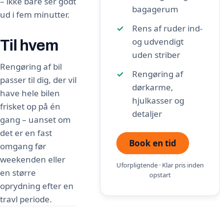
– ikke bare ser godt
bagagerum
ud i fem minutter.
Rens af ruder ind-
og udvendigt
Til hvem
uden striber
Rengøring af bil
Rengøring af
passer til dig, der vil
dørkarme,
have hele bilen
hjulkasser og
frisket op på én
detaljer
gang – uanset om
det er en fast
Book en tid
omgang før
weekenden eller
Uforpligtende · Klar pris inden
en større
opstart
oprydning efter en
travl periode.