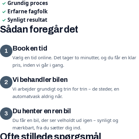
Grundig proces
✓
Erfarne fagfolk
✓
Synligt resultat
✓
Sådan foregår det
Book en tid
1
Vælg en tid online. Det tager to minutter, og du får en klar
pris, inden vi går i gang.
Vi behandler bilen
2
Vi arbejder grundigt og trin for trin – de steder, en
automatvask aldrig når.
Du henter en ren bil
3
Du får en bil, der ser velholdt ud igen – synligt og
mærkbart, fra du sætter dig ind.
Ofte stillede spørgsmål