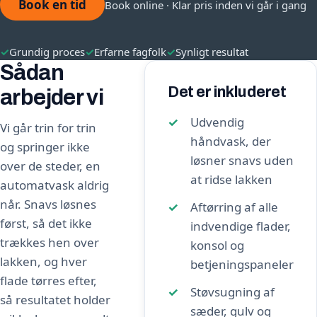
Book en tid
Book online · Klar pris inden vi går i gang
✓
Grundig proces
✓
Erfarne fagfolk
✓
Synligt resultat
Sådan
Det er inkluderet
arbejder vi
Udvendig
Vi går trin for trin
håndvask, der
og springer ikke
løsner snavs uden
over de steder, en
at ridse lakken
automatvask aldrig
når. Snavs løsnes
Aftørring af alle
først, så det ikke
indvendige flader,
trækkes hen over
konsol og
lakken, og hver
betjeningspaneler
flade tørres efter,
Støvsugning af
så resultatet holder
sæder, gulv og