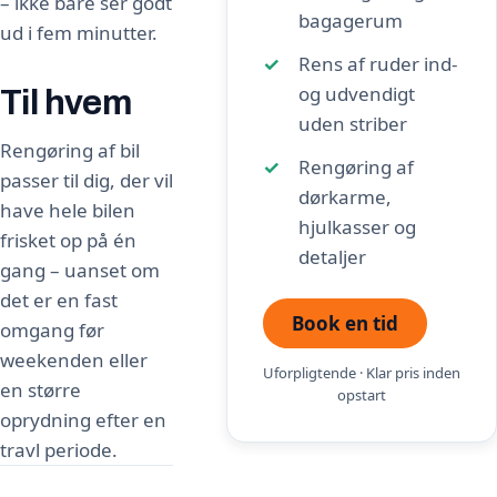
– ikke bare ser godt
bagagerum
ud i fem minutter.
Rens af ruder ind-
og udvendigt
Til hvem
uden striber
Rengøring af bil
Rengøring af
passer til dig, der vil
dørkarme,
have hele bilen
hjulkasser og
frisket op på én
detaljer
gang – uanset om
det er en fast
Book en tid
omgang før
weekenden eller
Uforpligtende · Klar pris inden
en større
opstart
oprydning efter en
travl periode.