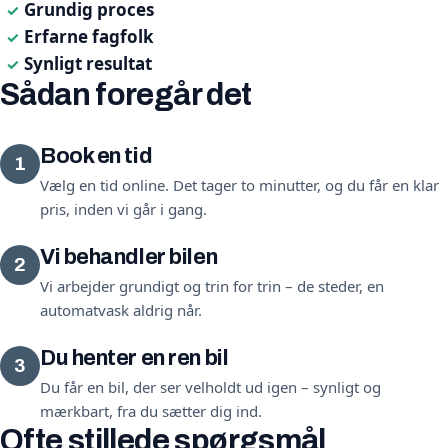
Grundig proces
✓
Erfarne fagfolk
✓
Synligt resultat
✓
Sådan foregår det
Book en tid
1
Vælg en tid online. Det tager to minutter, og du får en klar
pris, inden vi går i gang.
Vi behandler bilen
2
Vi arbejder grundigt og trin for trin – de steder, en
automatvask aldrig når.
Du henter en ren bil
3
Du får en bil, der ser velholdt ud igen – synligt og
mærkbart, fra du sætter dig ind.
Ofte stillede spørgsmål