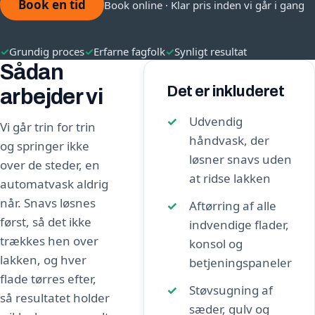
Book en tid
Book online · Klar pris inden vi går i gang
✓
Grundig proces
✓
Erfarne fagfolk
✓
Synligt resultat
Sådan
Det er inkluderet
arbejder vi
Udvendig
Vi går trin for trin
håndvask, der
og springer ikke
løsner snavs uden
over de steder, en
at ridse lakken
automatvask aldrig
når. Snavs løsnes
Aftørring af alle
først, så det ikke
indvendige flader,
trækkes hen over
konsol og
lakken, og hver
betjeningspaneler
flade tørres efter,
Støvsugning af
så resultatet holder
sæder, gulv og