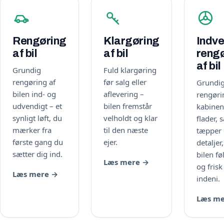
Rengøring
Klargøring
Indv
af bil
af bil
reng
af bil
Grundig
Fuld klargøring
rengøring af
før salg eller
Grundi
bilen ind- og
aflevering –
rengøri
udvendigt – et
bilen fremstår
kabinen
synligt løft, du
velholdt og klar
flader, 
mærker fra
til den næste
tæpper
første gang du
ejer.
detaljer,
sætter dig ind.
bilen fø
Læs mere →
og frisk
Læs mere →
indeni.
Læs me