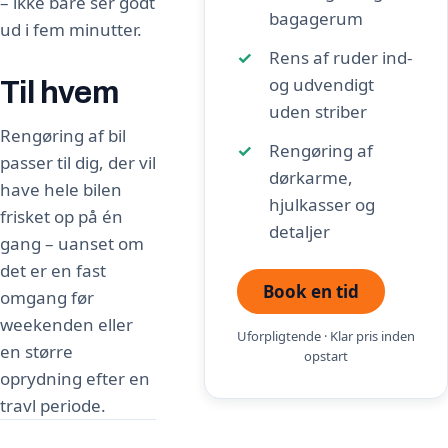
– ikke bare ser godt
bagagerum
ud i fem minutter.
Rens af ruder ind-
og udvendigt
Til hvem
uden striber
Rengøring af bil
Rengøring af
passer til dig, der vil
dørkarme,
have hele bilen
hjulkasser og
frisket op på én
detaljer
gang – uanset om
det er en fast
Book en tid
omgang før
weekenden eller
Uforpligtende · Klar pris inden
en større
opstart
oprydning efter en
travl periode.