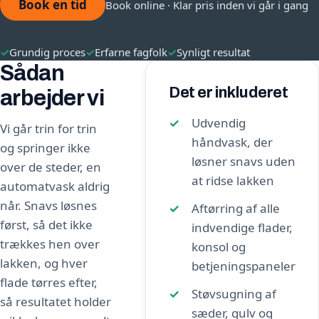
Book en tid
Book online · Klar pris inden vi går i gang
✓
Grundig proces
✓
Erfarne fagfolk
✓
Synligt resultat
Sådan
Det er inkluderet
arbejder vi
Udvendig
Vi går trin for trin
håndvask, der
og springer ikke
løsner snavs uden
over de steder, en
at ridse lakken
automatvask aldrig
når. Snavs løsnes
Aftørring af alle
først, så det ikke
indvendige flader,
trækkes hen over
konsol og
lakken, og hver
betjeningspaneler
flade tørres efter,
Støvsugning af
så resultatet holder
sæder, gulv og