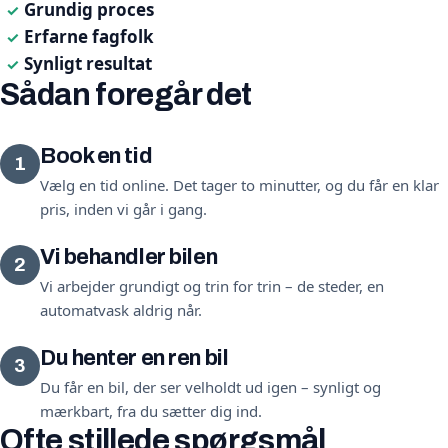
Grundig proces
✓
Erfarne fagfolk
✓
Synligt resultat
✓
Sådan foregår det
Book en tid
1
Vælg en tid online. Det tager to minutter, og du får en klar
pris, inden vi går i gang.
Vi behandler bilen
2
Vi arbejder grundigt og trin for trin – de steder, en
automatvask aldrig når.
Du henter en ren bil
3
Du får en bil, der ser velholdt ud igen – synligt og
mærkbart, fra du sætter dig ind.
Ofte stillede spørgsmål