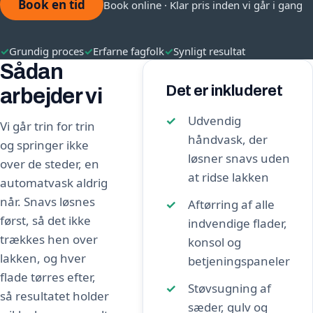
Book en tid
Book online · Klar pris inden vi går i gang
✓
Grundig proces
✓
Erfarne fagfolk
✓
Synligt resultat
Sådan
Det er inkluderet
arbejder vi
Udvendig
Vi går trin for trin
håndvask, der
og springer ikke
løsner snavs uden
over de steder, en
at ridse lakken
automatvask aldrig
når. Snavs løsnes
Aftørring af alle
først, så det ikke
indvendige flader,
trækkes hen over
konsol og
lakken, og hver
betjeningspaneler
flade tørres efter,
Støvsugning af
så resultatet holder
sæder, gulv og