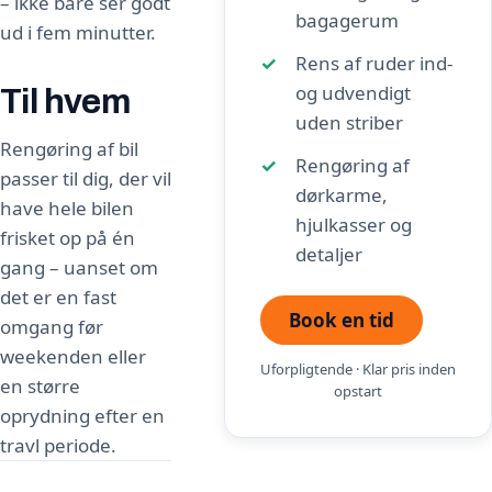
– ikke bare ser godt
bagagerum
ud i fem minutter.
Rens af ruder ind-
og udvendigt
Til hvem
uden striber
Rengøring af bil
Rengøring af
passer til dig, der vil
dørkarme,
have hele bilen
hjulkasser og
frisket op på én
detaljer
gang – uanset om
det er en fast
Book en tid
omgang før
weekenden eller
Uforpligtende · Klar pris inden
en større
opstart
oprydning efter en
travl periode.