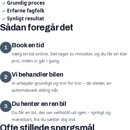
Grundig proces
✓
Erfarne fagfolk
✓
Synligt resultat
✓
Sådan foregår det
Book en tid
1
Vælg en tid online. Det tager to minutter, og du får en klar
pris, inden vi går i gang.
Vi behandler bilen
2
Vi arbejder grundigt og trin for trin – de steder, en
automatvask aldrig når.
Du henter en ren bil
3
Du får en bil, der ser velholdt ud igen – synligt og
mærkbart, fra du sætter dig ind.
Ofte stillede spørgsmål