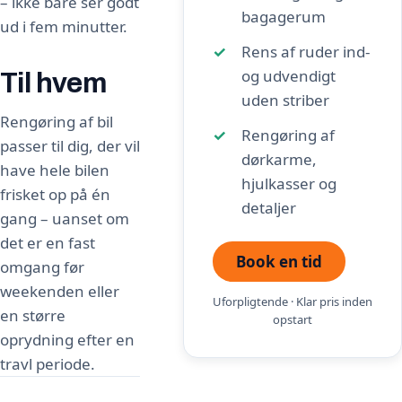
– ikke bare ser godt
bagagerum
ud i fem minutter.
Rens af ruder ind-
og udvendigt
Til hvem
uden striber
Rengøring af bil
Rengøring af
passer til dig, der vil
dørkarme,
have hele bilen
hjulkasser og
frisket op på én
detaljer
gang – uanset om
det er en fast
Book en tid
omgang før
weekenden eller
Uforpligtende · Klar pris inden
en større
opstart
oprydning efter en
travl periode.