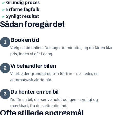
Grundig proces
✓
Erfarne fagfolk
✓
Synligt resultat
✓
Sådan foregår det
Book en tid
1
Vælg en tid online. Det tager to minutter, og du får en klar
pris, inden vi går i gang.
Vi behandler bilen
2
Vi arbejder grundigt og trin for trin – de steder, en
automatvask aldrig når.
Du henter en ren bil
3
Du får en bil, der ser velholdt ud igen – synligt og
mærkbart, fra du sætter dig ind.
Ofte stillede spørgsmål