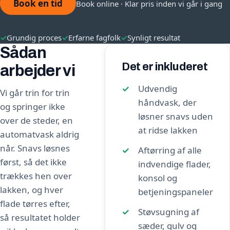
Book en tid
Book online · Klar pris inden vi går i gang
✓
Grundig proces
✓
Erfarne fagfolk
✓
Synligt resultat
Sådan
Det er inkluderet
arbejder vi
Udvendig
Vi går trin for trin
håndvask, der
og springer ikke
løsner snavs uden
over de steder, en
at ridse lakken
automatvask aldrig
når. Snavs løsnes
Aftørring af alle
først, så det ikke
indvendige flader,
trækkes hen over
konsol og
lakken, og hver
betjeningspaneler
flade tørres efter,
Støvsugning af
så resultatet holder
sæder, gulv og