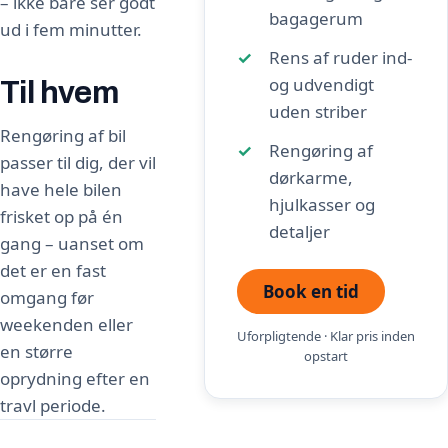
– ikke bare ser godt
bagagerum
ud i fem minutter.
Rens af ruder ind-
og udvendigt
Til hvem
uden striber
Rengøring af bil
Rengøring af
passer til dig, der vil
dørkarme,
have hele bilen
hjulkasser og
frisket op på én
detaljer
gang – uanset om
det er en fast
Book en tid
omgang før
weekenden eller
Uforpligtende · Klar pris inden
en større
opstart
oprydning efter en
travl periode.