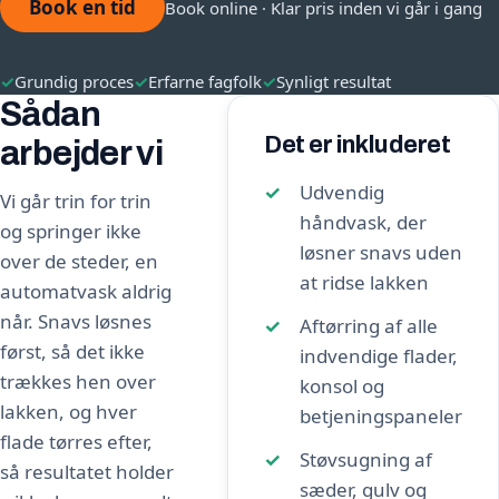
Book en tid
Book online · Klar pris inden vi går i gang
✓
Grundig proces
✓
Erfarne fagfolk
✓
Synligt resultat
Sådan
Det er inkluderet
arbejder vi
Udvendig
Vi går trin for trin
håndvask, der
og springer ikke
løsner snavs uden
over de steder, en
at ridse lakken
automatvask aldrig
når. Snavs løsnes
Aftørring af alle
først, så det ikke
indvendige flader,
trækkes hen over
konsol og
lakken, og hver
betjeningspaneler
flade tørres efter,
Støvsugning af
så resultatet holder
sæder, gulv og