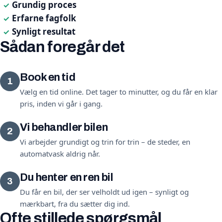
Grundig proces
✓
Erfarne fagfolk
✓
Synligt resultat
✓
Sådan foregår det
Book en tid
1
Vælg en tid online. Det tager to minutter, og du får en klar
pris, inden vi går i gang.
Vi behandler bilen
2
Vi arbejder grundigt og trin for trin – de steder, en
automatvask aldrig når.
Du henter en ren bil
3
Du får en bil, der ser velholdt ud igen – synligt og
mærkbart, fra du sætter dig ind.
Ofte stillede spørgsmål