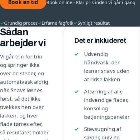
Book en tid
Book online · Klar pris inden vi går i gang
✓
Grundig proces
✓
Erfarne fagfolk
✓
Synligt resultat
Sådan
Det er inkluderet
arbejder vi
Udvendig
Vi går trin for trin
håndvask, der
og springer ikke
løsner snavs uden
over de steder, en
at ridse lakken
automatvask aldrig
når. Snavs løsnes
Aftørring af alle
først, så det ikke
indvendige flader,
trækkes hen over
konsol og
lakken, og hver
betjeningspaneler
flade tørres efter,
Støvsugning af
så resultatet holder
sæder, gulv og