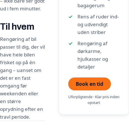
– ikke bare ser godt
bagagerum
ud i fem minutter.
Rens af ruder ind-
og udvendigt
Til hvem
uden striber
Rengøring af bil
Rengøring af
passer til dig, der vil
dørkarme,
have hele bilen
hjulkasser og
frisket op på én
detaljer
gang – uanset om
det er en fast
Book en tid
omgang før
weekenden eller
Uforpligtende · Klar pris inden
en større
opstart
oprydning efter en
travl periode.