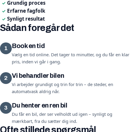
Grundig proces
✓
Erfarne fagfolk
✓
Synligt resultat
✓
Sådan foregår det
Book en tid
1
Vælg en tid online. Det tager to minutter, og du får en klar
pris, inden vi går i gang.
Vi behandler bilen
2
Vi arbejder grundigt og trin for trin – de steder, en
automatvask aldrig når.
Du henter en ren bil
3
Du får en bil, der ser velholdt ud igen – synligt og
mærkbart, fra du sætter dig ind.
Ofte stillede spørgsmål