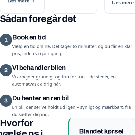
Læs mere →
Læs mere
Sådan foregår det
Book en tid
1
Vælg en tid online. Det tager to minutter, og du får en klar
pris, inden vi går i gang.
Vi behandler bilen
2
Vi arbejder grundigt og trin for trin – de steder, en
automatvask aldrig når.
Du henter en ren bil
3
En bil, der ser velholdt ud igen – synligt og mærkbart, fra
du sætter dig ind.
Hvorfor
Blandet kørsel
vælge os i