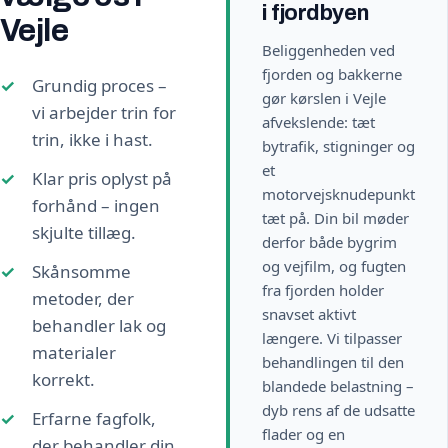
i fjordbyen
Vejle
Beliggenheden ved
fjorden og bakkerne
Grundig proces –
gør kørslen i Vejle
vi arbejder trin for
afvekslende: tæt
trin, ikke i hast.
bytrafik, stigninger og
et
Klar pris oplyst på
motorvejsknudepunkt
forhånd – ingen
tæt på. Din bil møder
skjulte tillæg.
derfor både bygrim
og vejfilm, og fugten
Skånsomme
fra fjorden holder
metoder, der
snavset aktivt
behandler lak og
længere. Vi tilpasser
materialer
behandlingen til den
korrekt.
blandede belastning –
dyb rens af de udsatte
Erfarne fagfolk,
flader og en
der behandler din