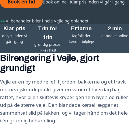
Book en tid
Book online · Klar pris inden vi går i gang
Vi behandler biler i hele Vejle og oplandet.
Klar pris
Trin for
Erfarne
2 min
oplyst inden vi
fagfolk der
at booke online
trin
går i gang
kender bilpleje
grundig proces,
ikke i hast
Bilrengøring i Vejle, gjort
grundigt
Vejle er en by med relief. Fjorden, bakkerne og et travlt
motorvejsknudepunkt giver en varieret hverdag bag
rattet, hvor bilen skiftevis kryber gennem byen og ruller
ud på de større veje. Den blandede kørsel lægger et
sammensat slid på lakken, og vi tager hånd om det hele
i én grundig behandling.