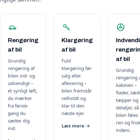
Rengøring
Klargøring
Indvend
af bil
af bil
rengøri
af bil
Grundig
Fuld
rengøring af
klargøring før
Grundig
bilen ind- og
salg eller
rengøring 
udvendigt –
aflevering –
kabinen –
et synligt løft,
bilen fremstår
flader, sæd
du mærker
velholdt og
tæpper og
fra første
klar til den
detaljer, så
gang du
næste ejer.
bilen føles
sætter dig
ren og fris
Læs mere →
ind.
indeni.