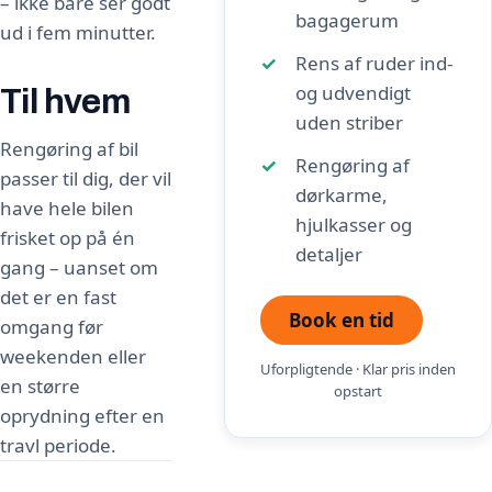
– ikke bare ser godt
bagagerum
ud i fem minutter.
Rens af ruder ind-
og udvendigt
Til hvem
uden striber
Rengøring af bil
Rengøring af
passer til dig, der vil
dørkarme,
have hele bilen
hjulkasser og
frisket op på én
detaljer
gang – uanset om
det er en fast
Book en tid
omgang før
weekenden eller
Uforpligtende · Klar pris inden
en større
opstart
oprydning efter en
travl periode.