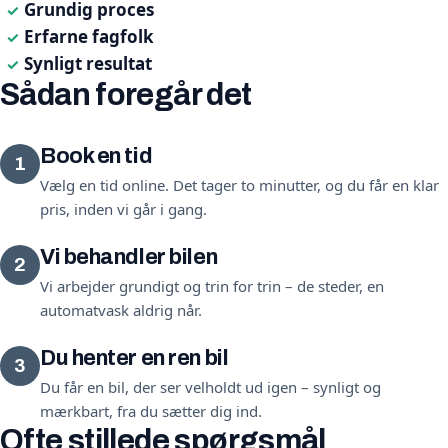
Grundig proces
✓
Erfarne fagfolk
✓
Synligt resultat
✓
Sådan foregår det
Book en tid
1
Vælg en tid online. Det tager to minutter, og du får en klar
pris, inden vi går i gang.
Vi behandler bilen
2
Vi arbejder grundigt og trin for trin – de steder, en
automatvask aldrig når.
Du henter en ren bil
3
Du får en bil, der ser velholdt ud igen – synligt og
mærkbart, fra du sætter dig ind.
Ofte stillede spørgsmål