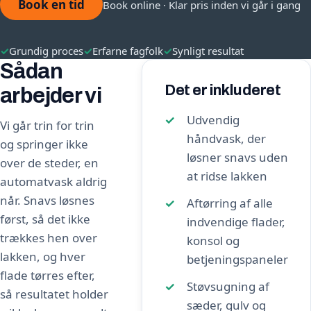
Book en tid
Book online · Klar pris inden vi går i gang
✓
Grundig proces
✓
Erfarne fagfolk
✓
Synligt resultat
Sådan
Det er inkluderet
arbejder vi
Udvendig
Vi går trin for trin
håndvask, der
og springer ikke
løsner snavs uden
over de steder, en
at ridse lakken
automatvask aldrig
når. Snavs løsnes
Aftørring af alle
først, så det ikke
indvendige flader,
trækkes hen over
konsol og
lakken, og hver
betjeningspaneler
flade tørres efter,
Støvsugning af
så resultatet holder
sæder, gulv og