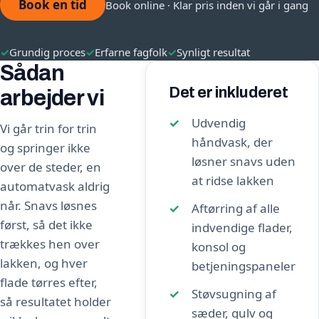
Book en tid
Book online · Klar pris inden vi går i gang
✓
Grundig proces
✓
Erfarne fagfolk
✓
Synligt resultat
Sådan
Det er inkluderet
arbejder vi
Udvendig
Vi går trin for trin
håndvask, der
og springer ikke
løsner snavs uden
over de steder, en
at ridse lakken
automatvask aldrig
når. Snavs løsnes
Aftørring af alle
først, så det ikke
indvendige flader,
trækkes hen over
konsol og
lakken, og hver
betjeningspaneler
flade tørres efter,
Støvsugning af
så resultatet holder
sæder, gulv og