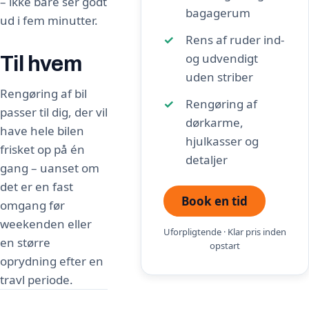
– ikke bare ser godt
bagagerum
ud i fem minutter.
Rens af ruder ind-
og udvendigt
Til hvem
uden striber
Rengøring af bil
Rengøring af
passer til dig, der vil
dørkarme,
have hele bilen
hjulkasser og
frisket op på én
detaljer
gang – uanset om
det er en fast
Book en tid
omgang før
weekenden eller
Uforpligtende · Klar pris inden
en større
opstart
oprydning efter en
travl periode.