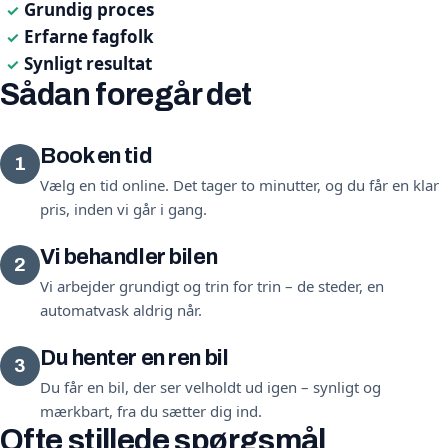
Grundig proces
✓
Erfarne fagfolk
✓
Synligt resultat
✓
Sådan foregår det
Book en tid
1
Vælg en tid online. Det tager to minutter, og du får en klar
pris, inden vi går i gang.
Vi behandler bilen
2
Vi arbejder grundigt og trin for trin – de steder, en
automatvask aldrig når.
Du henter en ren bil
3
Du får en bil, der ser velholdt ud igen – synligt og
mærkbart, fra du sætter dig ind.
Ofte stillede spørgsmål