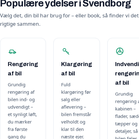
Populære ydelser i Svendborg
Vælg det, din bil har brug for – eller book, så finder vi det
rigtige sammen.
Rengøring
Klargøring
Indvend
af bil
af bil
rengøri
af bil
Grundig
Fuld
rengøring af
klargøring før
Grundig
bilen ind- og
salg eller
rengøring 
udvendigt –
aflevering –
kabinen –
et synligt løft,
bilen fremstår
flader, sæd
du mærker
velholdt og
tæpper og
fra første
klar til den
detaljer, så
gang du
næste ejer.
bilen føles