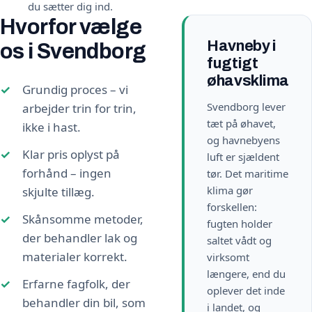
du sætter dig ind.
Hvorfor vælge
Havneby i
os i Svendborg
fugtigt
øhavsklima
Grundig proces – vi
Svendborg lever
arbejder trin for trin,
tæt på øhavet,
ikke i hast.
og havnebyens
Klar pris oplyst på
luft er sjældent
forhånd – ingen
tør. Det maritime
klima gør
skjulte tillæg.
forskellen:
Skånsomme metoder,
fugten holder
der behandler lak og
saltet vådt og
materialer korrekt.
virksomt
længere, end du
Erfarne fagfolk, der
oplever det inde
behandler din bil, som
i landet, og