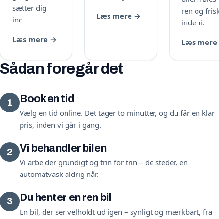
sætter dig
ren og fris
Læs mere →
ind.
indeni.
Læs mere →
Læs mere
Sådan foregår det
Book en tid
1
Vælg en tid online. Det tager to minutter, og du får en klar
pris, inden vi går i gang.
Vi behandler bilen
2
Vi arbejder grundigt og trin for trin – de steder, en
automatvask aldrig når.
Du henter en ren bil
3
En bil, der ser velholdt ud igen – synligt og mærkbart, fra