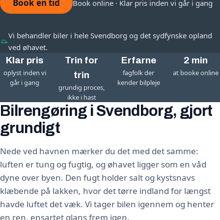
Book en tid
Book online · Klar pris inden vi går i gang
Vi behandler biler i hele Svendborg og det sydfynske opland
ved øhavet.
Klar pris
Trin for
Erfarne
2 min
oplyst inden vi
fagfolk der
at booke online
trin
går i gang
kender bilpleje
grundig proces,
ikke i hast
Bilrengøring i Svendborg, gjort
grundigt
Nede ved havnen mærker du det med det samme:
luften er tung og fugtig, og øhavet ligger som en våd
dyne over byen. Den fugt holder salt og kystsnavs
klæbende på lakken, hvor det tørre indland for længst
havde luftet det væk. Vi tager bilen igennem og henter
en ren, ensartet glans frem igen.