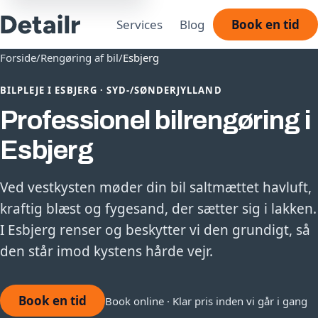
Services
Blog
Book en tid
Forside
/
Rengøring af bil
/
Esbjerg
BILPLEJE I ESBJERG · SYD-/SØNDERJYLLAND
Professionel bilrengøring i
Esbjerg
Ved vestkysten møder din bil saltmættet havluft,
kraftig blæst og fygesand, der sætter sig i lakken.
I Esbjerg renser og beskytter vi den grundigt, så
den står imod kystens hårde vejr.
Book en tid
Book online · Klar pris inden vi går i gang