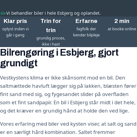
Vi behandler biler i hele Esbjerg og oplandet.
Klar pris
Trin for
Erfarne
2 min
oplyst inden vi
fagfolk der
at booke online
trin
går i gang
kender bilpleje
grundig proces,
ikke i hast
Bilrengøring i Esbjerg, gjort
grundigt
Vestkystens klima er ikke skånsomt mod en bil. Den
saltmættede havluft lægger sig på lakken, blæsten fører
fint sand med sig, og fygesandet slider på overfladen
som et fint sandpapir. En bil i Esbjerg står midt i det hele,
og det kræver en grundig hånd at holde den ved lige.
Vores erfaring med biler ved kysten viser, at salt og sand
er en særligt hård kombination. Saltet fremmer