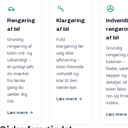
Rengøring
Klargøring
Indvend
af bil
af bil
rengøri
af bil
Grundig
Fuld
rengøring af
klargøring før
Grundig
bilen ind- og
salg eller
rengøring 
udvendigt –
aflevering –
kabinen –
et synligt løft,
bilen fremstår
flader, sæd
du mærker
velholdt og
tæpper og
fra første
klar til den
detaljer, så
gang du
næste ejer.
bilen føles
sætter dig
ren og fris
Læs mere →
ind.
indeni.
Læs mere →
Læs mere