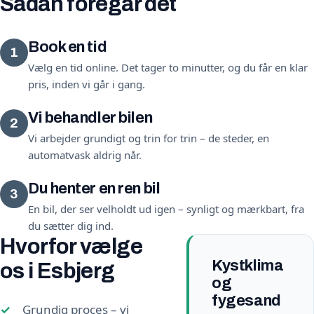
Sådan foregår det
Book en tid
1
Vælg en tid online. Det tager to minutter, og du får en klar
pris, inden vi går i gang.
Vi behandler bilen
2
Vi arbejder grundigt og trin for trin – de steder, en
automatvask aldrig når.
Du henter en ren bil
3
En bil, der ser velholdt ud igen – synligt og mærkbart, fra
du sætter dig ind.
Hvorfor vælge
Kystklima
os i Esbjerg
og
fygesand
Grundig proces – vi